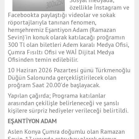
özellikle İnstagram ve
Facebookta paylaştığı videolar ve sokak
röportajlarıyla tanınan fenomen,
hemşehremiz Eşantiyon Adam (Ramazan
Sevin)’in konuk olarak katılacağı proğramın
300 Tl olan biletleri Adem karalı Medya Ofisi,
Çumra Fısıltı Ofisi ve WAİ Dijital Medya
Ofisinden temin edilebilir.
10 Haziran 2026 Pazartesi günü Türkmenoğlu
Düğün Salonunda gerçekliştirilecek olan
proğram Saat 20.00’de başlayacak.
Yapılan çağırda; Programa katılanlar
arasından çekilişle belirleneceği ve şanslı
kişilere sürpriz hediyeler verileceği belirtildi.
EŞANTİYON ADAM
Aslen Konya Çumra doğumlu olan Ramazan
Sevin, 17 yaşında astsubay olarak göreve